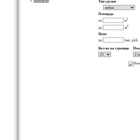
Контакты
Тип сделки
Площадь
2
от
м
2
до
м
Цена
до
тыс. руб.
Кол-во на странице
Пока