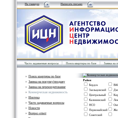
На главную
Написать письмо
Часто задаваемые вопросы
Поиск квартиры по базе
Заявка на 
Поиск квартиры по базе
Район
Заявка на покупку/продажу
Бердск
ВА
Заявка на перекредитование
Заельцовский
Дзе
Коммерческая недвижимость
Центральный
Кир
Ипотека
Калининский
Лен
Часто задаваемые вопросы
НСО
Окт
Новости
Первомайский
Жел
Вопрос-ответ
Советский